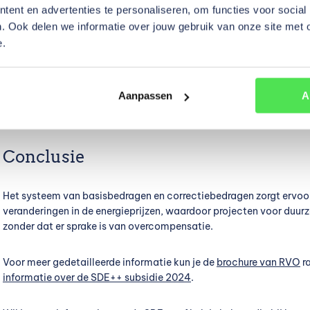
ent en advertenties te personaliseren, om functies voor social
. Ook delen we informatie over jouw gebruik van onze site met 
Rol van de correctiebedragen
e.
De correctiebedragen spelen een cruciale rol, omdat ze de daadw
energie weerspiegelen. Dit betekent dat als de marktprijs voor ener
Aanpassen
A
ondernemer meer inkomsten uit de verkoop van energie krijgt. Dit z
en voorkomt overcompensatie.
Conclusie
Het systeem van basisbedragen en correctiebedragen zorgt ervoo
veranderingen in de energieprijzen, waardoor projecten voor duur
zonder dat er sprake is van overcompensatie.
Voor meer gedetailleerde informatie kun je de
brochure van RVO
r
informatie over de SDE++ subsidie 2024
.