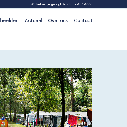
Wij helpen je graag! Bel
085 - 487 4660
rbeelden
Actueel
Over ons
Contact