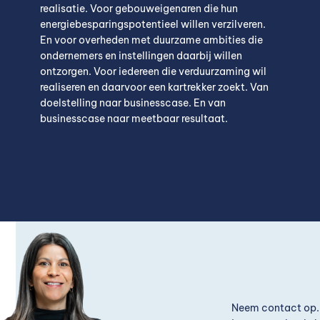
realisatie.
Voor gebouweigenaren die
hun
energie
besparingspotentieel willen verzilveren
.
En v
oor overheden met
duurzame ambities
die
ondernemers en instellingen
daarbij willen
ontzorgen.
Voor iedereen die verduurzaming wil
realiseren en daarvoor een kartrekker zoekt. Van
doelstelling naar businesscase. En van
businesscase naar meetbaar resultaat.
Neem contact op. 