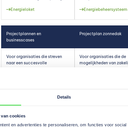
Energieloket
Energiebeheersysteem
Projectplannen en
Projectplan zonnedak
businesscases
Voor organisaties die streven
Voor organisaties die de
naar een succesvolle
mogelijkheden van zakeli
verduurzaming
zonnepanelen willen ver
Zonnepanelen zakelijk
Meer over projectplannen
aanschaffen
Details
 van cookies
ent en advertenties te personaliseren, om functies voor social