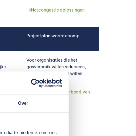
Netcongestie oplossingen
Projectplan warmtepomp
Voor organisaties die het
jke
gasverbruik willen reduceren,
kennen
maar er wel warm bij willen
zitten
Warmtepomp voor bedrijven
Over
 media te bieden en om ons