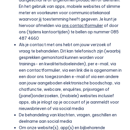
aangeschafte of afgenomen producten of diensten.
En het gebruik van apps, mobiele websites of slimme
meter en voorkeuren voor communicatiekanaal
waarvoor jij toestemming heeft gegeven. Je kunt je
hiervoor afmelden via
ons contactformulier
of door
ons (tijdens kantoortijden) te bellen op nummer 085
487 4660
Als je contact met ons hebt om jouw verzoek of
vraag te behandelen. Dit kan telefonisch zijn (waarbij
gesprekken gemonitord kunnen worden voor
trainings- en kwaliteitsdoeleinden), per e-mail, via
een contactformulier, via een link die is opgenomen in
een door ons toegezonden e-mail of via een andere
aan jouw aangeboden elektronische boodschap, via
chatfunctie, webcare, enquêtes, prijsvragen of
(panel)onderzoeken, (mobiele) websites inclusief
apps, als je inlogt op je account of je aanmeldt voor
nieuwsbrieven of via social media
De behandeling van klachten, vragen, geschillen en
deelname aan social media
Om onze website(s), app(s) en bijbehorende