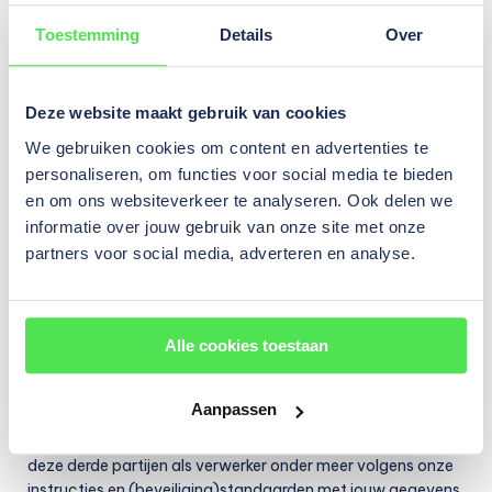
iedere vraag of opmerking te reageren. Aan het wel of niet
inhoudelijk reageren kan dan ook geen enkel recht worden
Toestemming
Details
Over
ontleend.
Het kan voorkomen dat bij het deelnemen aan feeds en het
Deze website maakt gebruik van cookies
beantwoorden van vragen of het reageren op opmerkingen,
We gebruiken cookies om content en advertenties te
wij (persoons-)gegevens vastleggen. Deze verwerken we
personaliseren, om functies voor social media te bieden
uiteraard in overeenstemming met deze privacyverklaring.
en om ons websiteverkeer te analyseren. Ook delen we
Wij zijn niet verantwoordelijk voor de content die andere
informatie over jouw gebruik van onze site met onze
gebruikers van social media kanalen plaatsen of hoe zij
partners voor social media, adverteren en analyse.
omgaan met gegevens. Als je vragen of opmerkingen heeft,
neem dan contact met ons op via
ons contactformulier
of
bel ons (tijdens kantoortijden) op nummer 085 487 4660.
Alle cookies toestaan
Met wie delen wij jouw gegevens?
Aanpassen
Voor de verwerking van jouw gegevens maken we gebruik
van derde partijen die jouw gegevens krijgen. Wij verplichten
deze derde partijen als verwerker onder meer volgens onze
instructies en (beveiliging)standaarden met jouw gegevens