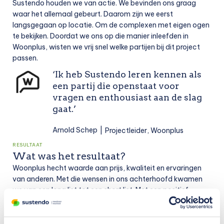
Sustendo houden we van actie. We bevinden ons graag
waar het allemaal gebeurt. Daarom zijn we eerst
langsgegaan op locatie. Om de complexen met eigen ogen
te bekijken. Doordat we ons op die manier inleefden in
Woonplus, wisten we vrij snel welke partijen bij dit project
passen.
‘Ik heb Sustendo leren kennen als
een partij die openstaat voor
vragen en enthousiast aan de slag
gaat.’
Arnold Schep
Projectleider, Woonplus
RESULTAAT
Wat was het resultaat?
Woonplus hecht waarde aan prijs, kwaliteit en ervaringen
van anderen. Met die wensen in ons achterhoofd kwamen
we van een long list tot een short list. Met een positief
resultaat. De partij die overbleef, is precies wat Woonplus
zoekt. ‘De aanpak van Sustendo heeft ons een bedrijf
opgeleverd, waarmee we nu in de contractuele fase zitten’,