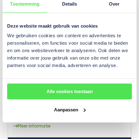
Toestemming
Details
Over
aldus Arnold.
We kijken terug op een fijne samenwerking. ‘Met Arnold
Deze website maakt gebruik van cookies
konden we echt stappen maken’, aldus Marcella van Harn,
We gebruiken cookies om content en advertenties te
onze adviseur verduurzamen. Daar krijgen wij energie van.
Mogen we voor jouw bedrijf ook de daad bij het woord
personaliseren, om functies voor social media te bieden
voegen? Er is nog zoveel te doen. We horen graag van je.
en om ons websiteverkeer te analyseren. Ook delen we
informatie over jouw gebruik van onze site met onze
partners voor social media, adverteren en analyse.
DIENSTEN
Diensten die voorkomen in dit verhaal
Alle cookies toestaan
Projectplan zonnedak
Aanpassen
Verken de mogelijkheden van zakelijke zonnepanelen.
Meer informatie