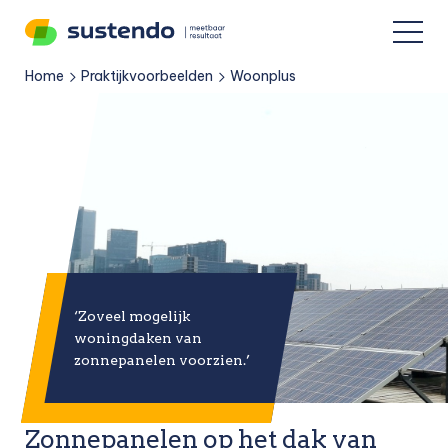
Home
Praktijkvoorbeelden
Woonplus
»
»
‘Zoveel mogelijk
woningdaken van
zonnepanelen voorzien.’
Zonnepanelen op het dak van