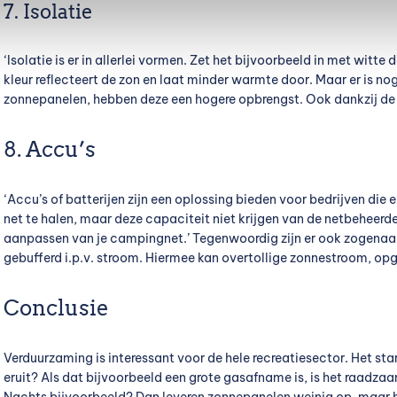
7. Isolatie
‘Isolatie is er in allerlei vormen. Zet het bijvoorbeeld in met witt
kleur reflecteert de zon en laat minder warmte door. Maar er is no
zonnepanelen, hebben deze een hogere opbrengst. Ook dankzij de r
8. Accu’s
‘Accu’s of batterijen zijn een oplossing bieden voor bedrijven die
net te halen, maar deze capaciteit niet krijgen van de netbeheerde
aanpassen van je campingnet.’ Tegenwoordig zijn er ook zogen
gebufferd i.p.v. stroom. Hiermee kan overtollige zonnestroom, o
Conclusie
Verduurzaming is interessant voor de hele recreatiesector. Het sta
eruit? Als dat bijvoorbeeld een grote gasafname is, is het raadzaam
Nachts bijvoorbeeld? Dan leveren zonnepanelen weinig op, maar h