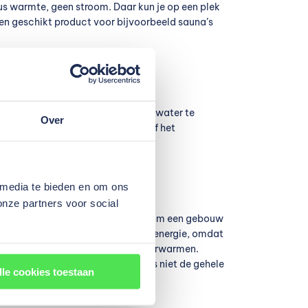
us warmte, geen stroom. Daar kun je op een plek
n geschikt product voor bijvoorbeeld sauna’s
 de buitenlucht of de grond warm water te
Over
 Bijvoorbeeld voor een zwembad of het
 media te bieden en om ons
onze partners voor social
uiten. Je kunt ze daardoor inzetten om een gebouw
armtepompen gebruiken ze minder energie, omdat
 kunnen airco’s een ruimte juist verwarmen.
ars is het mogelijk om de airco’s niet de gehele
lle cookies toestaan
it spaart veel energie.