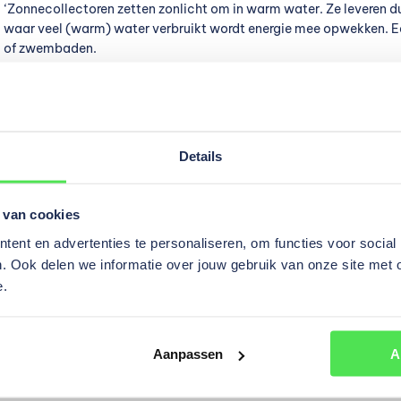
‘Zonnecollectoren zetten zonlicht om in warm water. Ze leveren d
waar veel (warm) water verbruikt wordt energie mee opwekken. Ee
of zwembaden.
5. Warmtepompen
‘
Warmtepompen
gebruiken elektrische energie om met warmte uit
Details
produceren. Ze zijn daardoor geschikt voor tal van toepassingen.
receptiegebouw/horeca op een bungalowpark.’
 van cookies
6. Airco’s
ent en advertenties te personaliseren, om functies voor social
. Ook delen we informatie over jouw gebruik van onze site met 
‘Airco’s onttrekken warmte uit een ruimte en voeren dit af naar b
e.
te koelen. Maar dit proces kan ook worden omgekeerd. Net als w
ze gebruik maken van de warmte uit de buitenlucht. Op die manier
Handig voor chalets of bungalows bijvoorbeeld. Door slimme regela
Aanpassen
A
dag aan te laten staan, maar alleen als de gasten aanwezig zijn. D