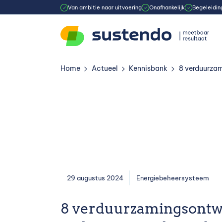
Van ambitie naar uitvoering
Onafhankelijk
Begeleiding
Home
Actueel
Kennisbank
8 verduurzam
»
»
»
29 augustus 2024
Energiebeheersysteem
8 verduurzamingsontw